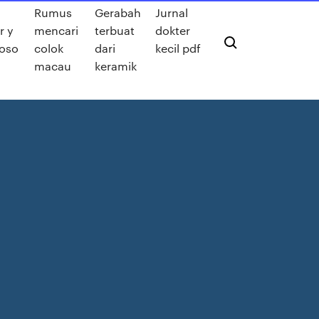
Rumus
Gerabah
Jurnal
r y
mencari
terbuat
dokter
noso
colok
dari
kecil pdf
macau
keramik