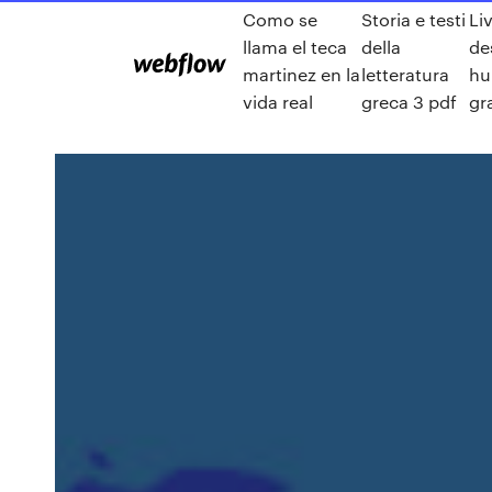
Como se
Storia e testi
Li
llama el teca
della
de
martinez en la
letteratura
hu
vida real
greca 3 pdf
gr