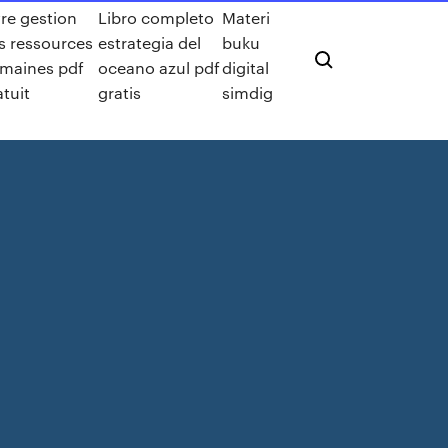
vre gestion
Libro completo
Materi
s ressources
estrategia del
buku
maines pdf
oceano azul pdf
digital
atuit
gratis
simdig