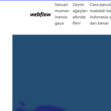
Satuan
Zeytin
Cara penul
momen
ağaçları
makalah b
inersia
altında
indonesia 
gaya
filmi
dan benar