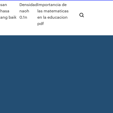
isan
Densidad
Importancia de
ahasa
naoh
las matematicas
yang baik
0.1n
en la educacion
pdf