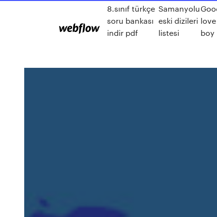
8.sınıf türkçe
Samanyolu
Good
soru bankası
eski dizileri
love
indir pdf
listesi
boy 