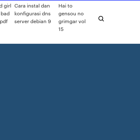
 girl
Cara instal dan
Hai to
 bad
konfigurasi dns
gensou no
pdf
server debian 9
grimgar vol
15