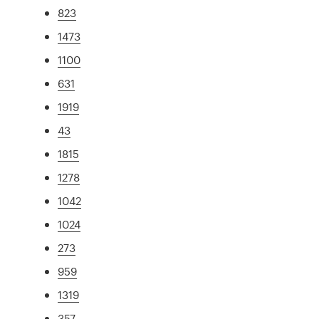
823
1473
1100
631
1919
43
1815
1278
1042
1024
273
959
1319
357