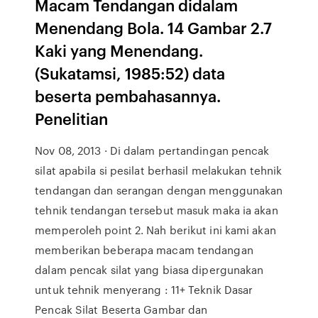
Macam Tendangan didalam
Menendang Bola. 14 Gambar 2.7
Kaki yang Menendang.
(Sukatamsi, 1985:52) data
beserta pembahasannya.
Penelitian
Nov 08, 2013 · Di dalam pertandingan pencak
silat apabila si pesilat berhasil melakukan tehnik
tendangan dan serangan dengan menggunakan
tehnik tendangan tersebut masuk maka ia akan
memperoleh point 2. Nah berikut ini kami akan
memberikan beberapa macam tendangan
dalam pencak silat yang biasa dipergunakan
untuk tehnik menyerang : 11+ Teknik Dasar
Pencak Silat Beserta Gambar dan