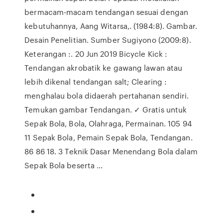
bermacam-macam tendangan sesuai dengan
kebutuhannya, Aang Witarsa,. (1984:8). Gambar.
Desain Penelitian. Sumber Sugiyono (2009:8).
Keterangan :. 20 Jun 2019 Bicycle Kick :
Tendangan akrobatik ke gawang lawan atau
lebih dikenal tendangan salt; Clearing :
menghalau bola didaerah pertahanan sendiri.
Temukan gambar Tendangan. ✓ Gratis untuk
Sepak Bola, Bola, Olahraga, Permainan. 105 94
11 Sepak Bola, Pemain Sepak Bola, Tendangan.
86 86 18. 3 Teknik Dasar Menendang Bola dalam
Sepak Bola beserta ...