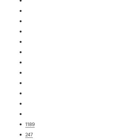
1189
247