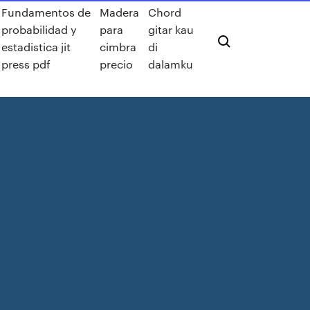
Fundamentos de
Madera
Chord
probabilidad y
para
gitar kau
estadistica jit
cimbra
di
press pdf
precio
dalamku