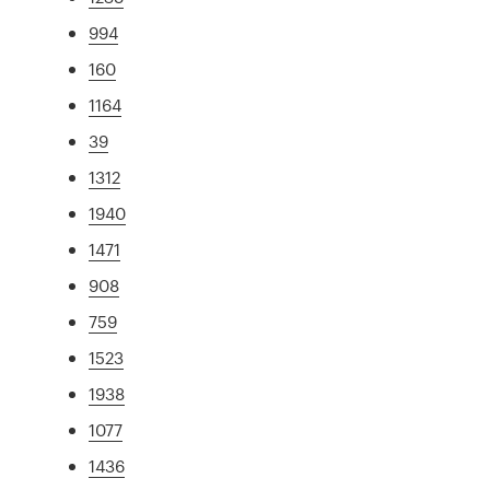
994
160
1164
39
1312
1940
1471
908
759
1523
1938
1077
1436