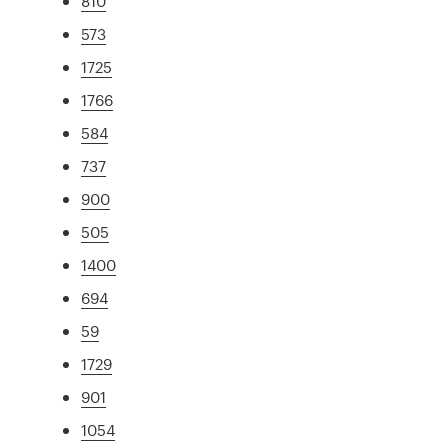
810
573
1725
1766
584
737
900
505
1400
694
59
1729
901
1054