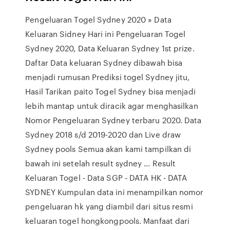
Pengeluaran Togel Sydney 2020 » Data
Keluaran Sidney Hari ini Pengeluaran Togel
Sydney 2020, Data Keluaran Sydney 1st prize.
Daftar Data keluaran Sydney dibawah bisa
menjadi rumusan Prediksi togel Sydney jitu,
Hasil Tarikan paito Togel Sydney bisa menjadi
lebih mantap untuk diracik agar menghasilkan
Nomor Pengeluaran Sydney terbaru 2020. Data
Sydney 2018 s/d 2019-2020 dan Live draw
Sydney pools Semua akan kami tampilkan di
bawah ini setelah result sydney … Result
Keluaran Togel - Data SGP - DATA HK - DATA
SYDNEY Kumpulan data ini menampilkan nomor
pengeluaran hk yang diambil dari situs resmi
keluaran togel hongkongpools. Manfaat dari