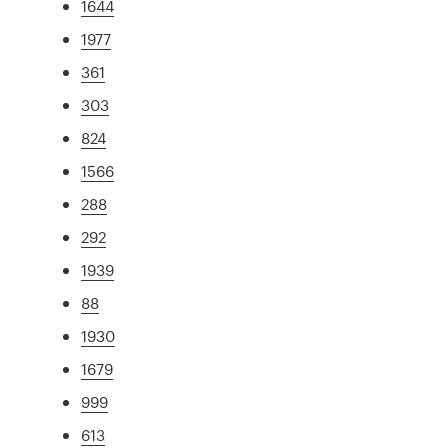
1644
1977
361
303
824
1566
288
292
1939
88
1930
1679
999
613