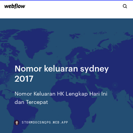
Nomor keluaran sydney
2017
Nomor Keluaran HK Lengkap Hari Ini
dan Tercepat
STORMDOCSNQPG.WEB.APP