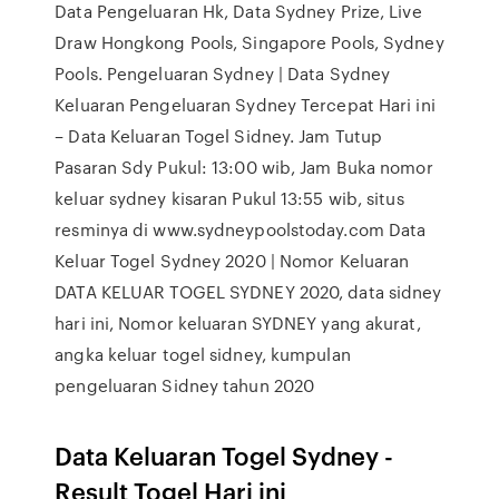
Data Pengeluaran Hk, Data Sydney Prize, Live
Draw Hongkong Pools, Singapore Pools, Sydney
Pools. Pengeluaran Sydney | Data Sydney
Keluaran Pengeluaran Sydney Tercepat Hari ini
– Data Keluaran Togel Sidney. Jam Tutup
Pasaran Sdy Pukul: 13:00 wib, Jam Buka nomor
keluar sydney kisaran Pukul 13:55 wib, situs
resminya di www.sydneypoolstoday.com Data
Keluar Togel Sydney 2020 | Nomor Keluaran
DATA KELUAR TOGEL SYDNEY 2020, data sidney
hari ini, Nomor keluaran SYDNEY yang akurat,
angka keluar togel sidney, kumpulan
pengeluaran Sidney tahun 2020
Data Keluaran Togel Sydney -
Result Togel Hari ini