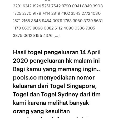
3291 6242 1924 5251 7542 9790 0941 8849 3908
1725 2770 9179 7414 2819 4102 3543 2772 1030
1571 2165 3645 9454 0079 1763 3989 3739 5631
1178 6605 9068 0082 5112 4090 0336 7305
3875 0612 8155 4376 […]
Hasil togel pengeluaran 14 April
2020 pengeluaran hk malam ini
Bagi kamu yang memang ingin..
pools.co menyediakan nomor
keluaran dari Togel Singapore,
Togel dan Togel Sydney dari tim
kami karena melihat banyak
orang yang kesulitan