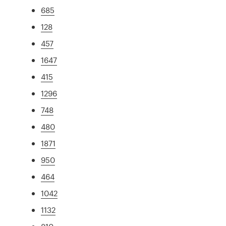
685
128
457
1647
415
1296
748
480
1871
950
464
1042
1132